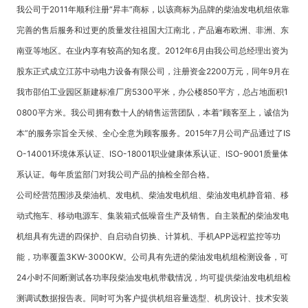
我公司于2011年顺利注册“昇丰”商标，以该商标为品牌的柴油发电机组依靠
完善的售后服务和过更的质量发往祖国大江南北，产品遍布欧洲、非洲、东
南亚等地区。在业内享有较高的知名度。2012年6月由我公司总经理出资为
股东正式成立江苏中动电力设备有限公司，注册资金2200万元，同年9月在
我市邵伯工业园区新建标准厂房5300平米，办公楼850平方，总占地面积1
0800平方米。我公司拥有数十人的销售运营团队，本着“顾客至上，诚信为
本”的服务宗旨全天候、全心全意为顾客服务。2015年7月公司产品通过了IS
O-14001环境体系认证、ISO-18001职业健康体系认证、ISO-9001质量体
系认证。每年质监部门对我公司产品的抽检全部合格。
公司经营范围涉及柴油机、发电机、柴油发电机组、柴油发电机静音箱、移
动式拖车、移动电源车、集装箱式低噪音生产及销售。自主装配的柴油发电
机组具有先进的四保护、自启动自切换、计算机、手机APP远程监控等功
能，功率覆盖3KW-3000KW。公司具有先进的柴油发电机组检测设备，可
24小时不间断测试各功率段柴油发电机带载情况，均可提供柴油发电机组检
测调试数据报告表。同时可为客户提供机组容量选型、机房设计、技术安装