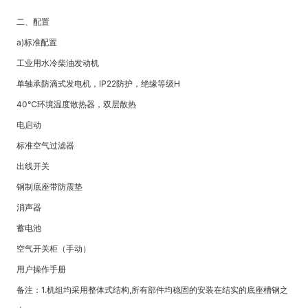
二、配置
a)标准配置
工业用水冷柴油发动机
单轴承防滴式发电机，IP22防护，绝缘等级H
40℃环境温度散热器，双层散热
电启动
标准空气过滤器
出线开关
钢制底座带防震垫
消声器
蓄电池
空气开关柜（手动）
用户操作手册
备注：1.机组均采用整体式结构,所有部件均稳固的安装在结实的底座槽钢之