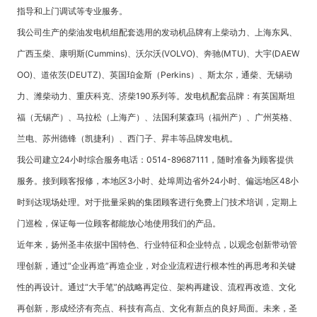
指导和上门调试等专业服务。
我公司生产的柴油发电机组配套选用的发动机品牌有上柴动力、上海东风、
广西玉柴、康明斯(Cummins)、沃尔沃(VOLVO)、奔驰(MTU)、大宇(DAEW
OO)、道依茨(DEUTZ)、英国珀金斯（Perkins）、斯太尔，通柴、无锡动
力、潍柴动力、重庆科克、济柴190系列等。发电机配套品牌：有英国斯坦
福（无锡产）、马拉松（上海产）、法国利莱森玛（福州产）、广州英格、
兰电、苏州德锋（凯捷利）、西门子、昇丰等品牌发电机。
我公司建立24小时综合服务电话：0514-89687111，随时准备为顾客提供
服务。接到顾客报修，本地区3小时、处埠周边省外24小时、偏远地区48小
时到达现场处理。对于批量采购的集团顾客进行免费上门技术培训，定期上
门巡检，保证每一位顾客都能放心地使用我们的产品。
近年来，扬州圣丰依据中国特色、行业特征和企业特点，以观念创新带动管
理创新，通过“企业再造”再造企业，对企业流程进行根本性的再思考和关键
性的再设计。通过“大手笔”的战略再定位、架构再建设、流程再改造、文化
再创新，形成经济有亮点、科技有高点、文化有新点的良好局面。未来，圣