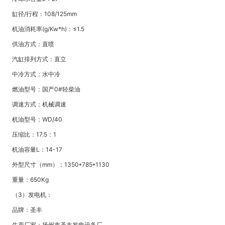
缸径/行程：108/125mm
机油消耗率(g/Kw*h)：≤1.5
供油方式：直喷
汽缸排列方式：直立
中冷方式：水中冷
燃油型号：国产0#轻柴油
调速方式：机械调速
机油型号：WD/40
压缩比：17.5：1
机油容量L：14-17
外型尺寸（mm）：1350*785*1130
重量：650Kg
（3）发电机：
品牌：圣丰
生产厂家：扬州市圣丰发电设备厂