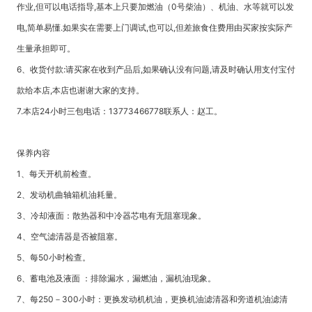
作业,但可以电话指导,基本上只要加燃油（0号柴油）、机油、水等就可以发
电,简单易懂.如果实在需要上门调试,也可以,但差旅食住费用由买家按实际产
生量承担即可。
6、收货付款:请买家在收到产品后,如果确认没有问题,请及时确认用支付宝付
款给本店,本店也谢谢大家的支持。
7.本店24小时三包电话：13773466778联系人：赵工。
保养内容
1、每天开机前检查。
2、发动机曲轴箱机油耗量。
3、冷却液面：散热器和中冷器芯电有无阻塞现象。
4、空气滤清器是否被阻塞。
5、每50小时检查。
6、蓄电池及液面 ：排除漏水，漏燃油，漏机油现象。
7、每250－300小时：更换发动机机油，更换机油滤清器和旁道机油滤清