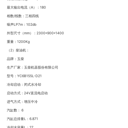
最大输出电流（A）：180
相数/线数：三相四线
噪声LP7m：102db
外型尺寸（mm）：2300*900*1400
重量：1200Kg
（2）柴油机：
品牌：玉柴
生产厂家：玉柴机器股份有限公司
型号：YC6B155L-D21
冷却启动：闭式水冷却
启动方式：24V直流电启动
进气方式：增压中冷
汽缸数： 6
汽缸总排量L：6.871
冷却水容量L：27