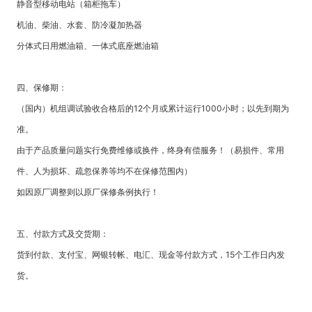
静音型移动电站（箱柜拖车）
机油、柴油、水套、防冷凝加热器
分体式日用燃油箱、一体式底座燃油箱
四、保修期：
（国内）机组调试验收合格后的12个月或累计运行1000小时；以先到期为
准。
由于产品质量问题实行免费维修或换件，终身有偿服务！（易损件、常用
件、人为损坏、疏忽保养等均不在保修范围内）
如因原厂调整则以原厂保修条例执行！
五、付款方式及交货期：
货到付款、支付宝、网银转帐、电汇、现金等付款方式，15个工作日内发
货。