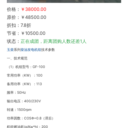
价格：
￥38000.00
原价：￥48500.00
折扣：7.8折
节省：￥10500.00
状态：
正在成团，距离团购人数还差1人
玉柴
系列
柴油发电机组
技术参数
一、技术规范
（1）机组型号：GF-100
常用功率（KW）：100
备用功率（KW）：113
频率：50Hz
输出电压：400/230V
转速：1500rpm
功率因数：COSΦ=0.8（滞后）
机组燃油耗(g/Kw*h)：200