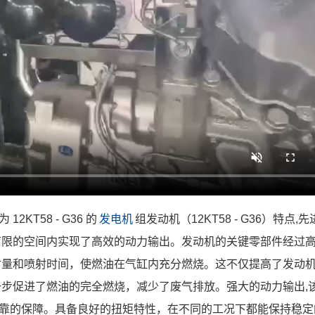
KT58 - G36 的
发电机
组发动机（12KT58 - G36）特点,
有限的空间内实现了高效的动力输出。发动机的关键零部件经过
射量和喷射时间，使燃油在气缸内充分燃烧。这不仅提高了发动
步促进了燃油的完全燃烧，减少了废气排放。强大的动力输出,该发
了可靠的保障。具备良好的扭矩特性，在不同的工况下都能保持稳