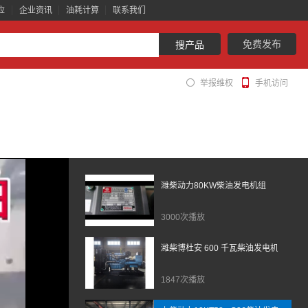
应
企业资讯
油耗计算
联系我们
免费发布
搜产品
举报维权
手机访问
潍柴动力80KW柴油发电机组
3000次播放
潍柴博杜安 600 千瓦柴油发电机组配置的柴
1847次播放