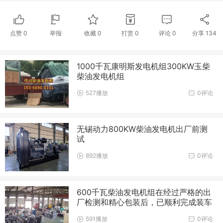
点赞
0
举报
收藏
0
打赏
0
评论
0
分享
134
1000千瓦康明斯发电机组300KW玉柴
柴油发电机组
527播放
0评论
无锡动力800KW柴油发电机出厂前测
试
892播放
0评论
600千瓦柴油发电机组在经过严格的出
厂检测和精心包装后，已顺利完成装车
591播放
0评论