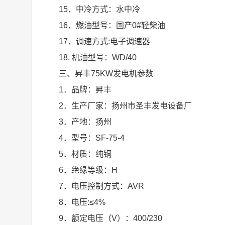
15．中冷方式：水中冷
16．燃油型号：国产0#轻柴油
17．调速方式:电子调速器
18. 机油型号：WD/40
三、昇丰75KW发电机参数
1．品牌：昇丰
2．生产厂家：扬州市圣丰发电设备厂
3．产地：扬州
4．型号：SF-75-4
5．材质：纯铜
6．绝缘等级：H
7．电压控制方式：AVR
8．电压:≤4%
9．额定电压（V）：400/230