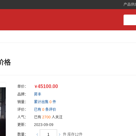
产品供
价格
45100.00
单价：
￥
品牌：
昇丰
销量：
累计出售
0
件
评价：
已有
0
条评价
人气：
已有
2700
人关注
更新：
2023-09-09
数量：
件 库存12件