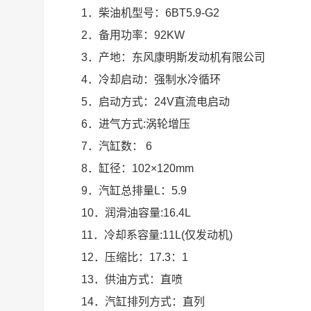
1．柴油机型号：6BT5.9-G2
2．备用功率：92KW
3．产地：东风康明斯发动机有限公司
4．冷却启动：强制水冷循环
5．启动方式：24V直流电启动
6．进气方式:涡轮增压
7．汽缸数： 6
8．缸径：102×120mm
9．汽缸总排量L：5.9
10．润滑油容量:16.4L
11．冷却系容量:11L(仅发动机)
12．压缩比：17.3：1
13．供油方式：直喷
14．汽缸排列方式：直列