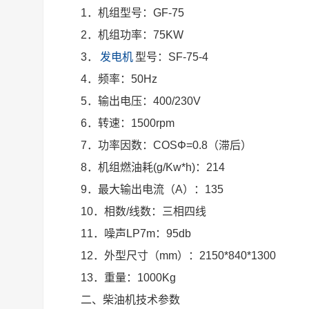
1．机组型号：GF-75
2．机组功率：75KW
3．
发电机
型号：SF-75-4
4．频率：50Hz
5．输出电压：400/230V
6．转速：1500rpm
7．功率因数：COSΦ=0.8（滞后）
8．机组燃油耗(g/Kw*h)：214
9．最大输出电流（A）：135
10．相数/线数：三相四线
11．噪声LP7m：95db
12．外型尺寸（mm）：2150*840*1300
13．重量：1000Kg
二、柴油机技术参数