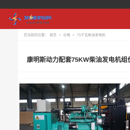
您当前的位置：
首页
>
价格
>
75千瓦柴油发电机
康明斯动力配套75KW柴油发电机组