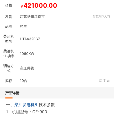
421000.00
价格
￥
发货
江苏扬州江都市
付款后3天内
品牌
昇丰
柴油机
HTAA32EG7
型号
柴油机
1060KW
1H功率
调速方
高压共轨
式
库存
10
台
起订1台
产品详情
一、
柴油发电机组
技术参数
1．机组型号：GF-900