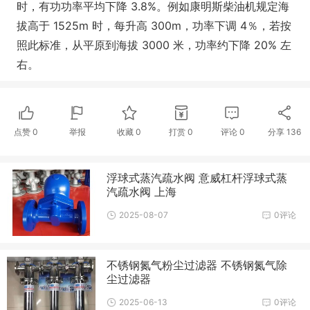
时，有功功率平均下降 3.8%。例如康明斯柴油机规定海
拔高于 1525m 时，每升高 300m，功率下调 4％，若按
照此标准，从平原到海拔 3000 米，功率约下降 20% 左
右。
点赞
0
举报
收藏
0
打赏
0
评论
0
分享
136
浮球式蒸汽疏水阀 意威杠杆浮球式蒸
汽疏水阀 上海
2025-08-07
0评论
不锈钢氮气粉尘过滤器 不锈钢氮气除
尘过滤器
2025-06-13
0评论