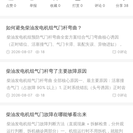
点赞
0
举报
收藏
0
打赏
0
评论
0
分享
38
如何避免柴油发电机组气门杆弯曲？
柴油发电机组预防气门杆弯曲全套方案结合气门弯曲核心诱因
（正时错位、活塞撞气门、气门卡滞、装配失误、异物进缸），
分为装配管控、日常运维、使用规范、故障前置防护四大板块，
2026-08-07
18
0评论
可直接做成机组维保制度。一、维修拆
柴油发电机组气门杆弯了主要故障原因
柴油发电机组气门杆弯曲 全部核心原因一、最主要原因：活塞撞
击气门（占故障 90% 以上）1. 正时系统错乱（头号诱因）正时齿
轮、正时链条 / 皮带磨损、跳齿、断齿，曲轴与凸轮轴相位错
2026-08-07
18
0评论
位，活塞上行上止点时，气门还处
柴油发电机组气门故障在哪能够看出来
柴油发电机组气门故障判断方法（直观现象 + 拆解检查，分外观
运行判断、拆机确诊两部分）一、机组运行时不用拆机，就能判