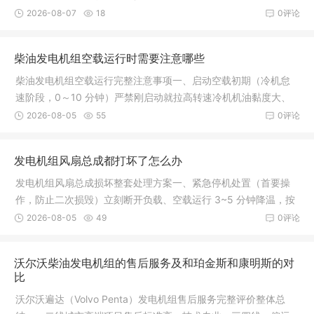
断气门出问题1. 动力明显下降、带载无力满载运行电压 / 频率掉
2026-08-07
18
0评论
幅很大，稍微加大负载就掉速、
‌柴油发电机组空载运行时需要注意哪些
柴油发电机组空载运行完整注意事项一、启动空载初期（冷机怠
速阶段，0～10 分钟）严禁刚启动就拉高转速冷机机油黏度大、
各摩擦副润滑未建立，直接猛踩油门提速，易造成曲轴、轴瓦、
2026-08-05
55
0评论
活塞磨损加剧。新机 / 大修机组尤
发电机组风扇总成都打坏了怎么办
发电机组风扇总成损坏整套处理方案一、紧急停机处置（首要操
作，防止二次损毁）立刻断开负载、空载运行 3~5 分钟降温，按
下紧急停机键停机，切断电瓶总电源，杜绝带病运转。损坏风扇
2026-08-05
49
0评论
断裂后极易击穿水箱散热器、打碎
沃尔沃柴油发电机组的售后服务及和珀金斯和康明斯的对
比
沃尔沃遍达（Volvo Penta）发电机组售后服务完整评价整体总