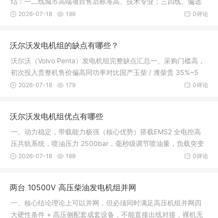
结：一二线城市高端项目售后标准高、技术专业；三四线、偏远
工地短板明显，配件贵、维修门槛高，适合有预算、固定运维团
2026-07-18
199
0评论
队的医院 / 数据中心 / 商业地产，
沃尔沃发电机组的缺点有哪些？
沃尔沃（Volvo Penta）发电机组完整缺点汇总一、采购门槛高，
初次投入贵整机售价偏高同功率对比国产玉柴 / 潍柴贵 35%~5
0%；对比珀金斯、康明斯合资机型贵 15%~25%，前期一次性投
2026-07-18
179
0评论
入压力大，预算有限工地、小型备用项
沃尔沃发电机组优点有哪些
一、动力稳定，带载能力极强（核心优势）搭载EMS2 全电控高
压共轨系统，喷油压力 2500bar，毫秒级调节喷油量，负载突变
响应极快。低惯量增压器，突加负载恢复快，瞬态电压、频率波
2026-07-18
169
0评论
动小，电压波动率≤0.5%，适合医院
两台 10500V 高压柴油发电机组并网
一、核心结论理论上可以并网，但必须同时满足高压机组并网四
大硬性条件 + 高压侧配套成套设备，不能直接出线对接，裸机无