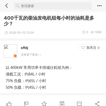
400千瓦的柴油发电机组每小时的油耗是多
少？
0
1658
2026-05-23 13:24
加关注
sffdj
0
没有留下签名~~
以 400kW 常用功率卡得城仕机组为例：
满载工况：约
84L / 小时
75% 负载：约
65L / 小时
50% 负载：约
45L / 小时