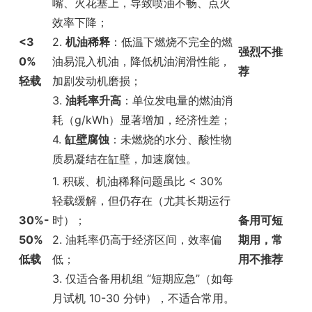
嘴、火花塞上，导致喷油不畅、点火
效率下降；
<3
2.
机油稀释
：低温下燃烧不完全的燃
强烈不推
0%
油易混入机油，降低机油润滑性能，
荐
轻载
加剧发动机磨损；
3.
油耗率升高
：单位发电量的燃油消
耗（g/kWh）显著增加，经济性差；
4.
缸壁腐蚀
：未燃烧的水分、酸性物
质易凝结在缸壁，加速腐蚀。
1. 积碳、机油稀释问题虽比 < 30%
轻载缓解，但仍存在（尤其长期运行
30%-
时）；
备用可短
50%
2. 油耗率仍高于经济区间，效率偏
期用，常
低载
低；
用不推荐
3. 仅适合备用机组 “短期应急”（如每
月试机 10-30 分钟），不适合常用。