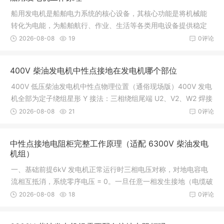
船用发电机是船舶电力系统的核心设备，其核心功能是将机械能
转化为电能，为船舶航行、作业、生活等各类用电设备提供稳定
电源。目前船舶主流采用的是同步发电机，通常由柴油机（或汽
2026-08-08
19
0评论
轮机）驱动，整体工作原理基于电磁
400V 柴油发电机中性点接地在发电机哪个部位
400V 低压柴油发电机中性点物理位置（通俗现场版）400V 发电
机全部为定子绕组星形 Y 接法：三相绕组尾端 U2、V2、W2 焊接
短接在一起，汇集的公共节点就是中性点 N，分两处可以找到：
2026-08-08
21
0评论
一、发电机机身外侧：接线盒（最
中性点接地电阻柜完整工作原理（适配 6300V 柴油发电
机组）
一、基础前提6kV 发电机正常运行时三相电压对称，对地电容电
流相互抵消，系统零序电压 = 0。一旦任意一相发生接地（电缆破
皮、绝缘击穿、设备碰壳），三相平衡被打破，系统产生零序电
2026-08-08
18
0评论
压、零序电流。接地电阻柜串联在