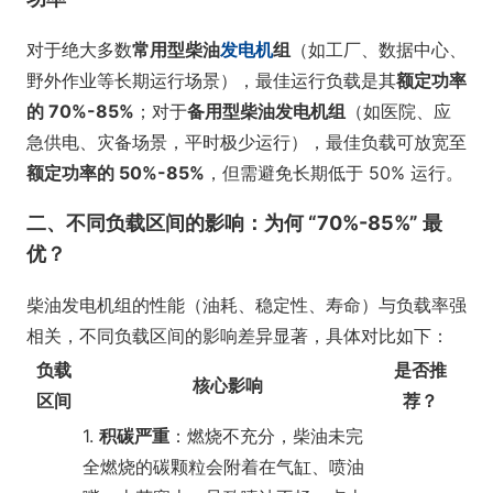
对于绝大多数
常用型柴油
发电机
组
（如工厂、数据中心、
野外作业等长期运行场景），最佳运行负载是其
额定功率
的 70%-85%
；对于
备用型柴油发电机组
（如医院、应
急供电、灾备场景，平时极少运行），最佳负载可放宽至
额定功率的 50%-85%
，但需避免长期低于 50% 运行。
二、不同负载区间的影响：为何 “70%-85%” 最
优？
柴油发电机组的性能（油耗、稳定性、寿命）与负载率强
相关，不同负载区间的影响差异显著，具体对比如下：
负载
是否推
核心影响
区间
荐？
1.
积碳严重
：燃烧不充分，柴油未完
全燃烧的碳颗粒会附着在气缸、喷油