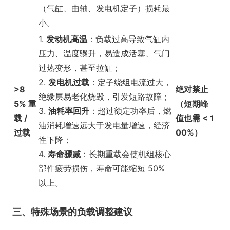
（气缸、曲轴、发电机定子）损耗最
小。
1.
发动机高温
：负载过高导致气缸内
压力、温度骤升，易造成活塞、气门
过热变形，甚至拉缸；
2.
发电机过载
：定子绕组电流过大，
>8
绝对禁止
绝缘层易老化烧毁，引发短路故障；
5% 重
（短期峰
3.
油耗率回升
：超过额定功率后，燃
载 /
值也需 < 1
油消耗增速远大于发电量增速，经济
过载
00%）
性下降；
4.
寿命骤减
：长期重载会使机组核心
部件疲劳损伤，寿命可能缩短 50%
以上。
三、特殊场景的负载调整建议