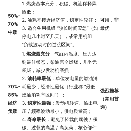
1. 燃烧基本充分，积碳、机油稀释风
险低；
50%-
2. 油耗率接近经济值，稳定性较好；
可用，非
70%
3. 适合备用机组 “较长时间应急”（如
最优
中载
停电几小时至几天），或常用机组
“负载波动时的过渡区间”。
1.
燃烧最充分
：气缸内温度、压力达
到最佳状态，柴油完全燃烧，几乎无
积碳，减少发动机磨损；
2.
油耗率最低
：单位发电量的燃油消
70%-
耗最少，经济性最优（行业称 “最低
强烈推荐
85%
燃油消耗率区间”）；
（常用首
经济
3.
稳定性最强
：发动机转速、输出电
选）
负载
压 / 频率波动最小，供电质量高；
4.
寿命最长
：避免了轻载的腐蚀 / 积
碳、过载的高温 / 高负荷，核心部件