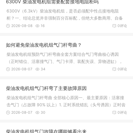
6300V 柴油发电机组需要配套接地电阻柜吗
6300V（6.3kV）柴油发电机组，是否必须配中性点接地电阻
柜？一、结论总览并非强制百分百标配，但绝大多数商用、自备
电站、带电缆出线、需连续供电的 6.3kV 柴油高压机组，建议 /
2026-08-08
16
0评论
规范要求配置中性点接地电阻柜（高阻
如何避免柴油发电机组气门杆弯曲？
柴油发电机组预防气门杆弯曲全套方案结合气门弯曲核心诱因
（正时错位、活塞撞气门、气门卡滞、装配失误、异物进缸），
分为装配管控、日常运维、使用规范、故障前置防护四大板块，
2026-08-07
34
0评论
可直接做成机组维保制度。一、维修拆
柴油发电机组气门杆弯了主要故障原因
柴油发电机组气门杆弯曲 全部核心原因一、最主要原因：活塞撞
击气门（占故障 90% 以上）1. 正时系统错乱（头号诱因）正时齿
轮、正时链条 / 皮带磨损、跳齿、断齿，曲轴与凸轮轴相位错
2026-08-07
30
0评论
位，活塞上行上止点时，气门还处
柴油发电机组气门故障在哪能够看出来