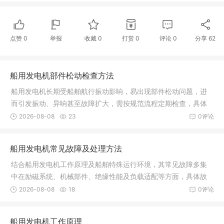
点赞
0
举报
收藏
0
打赏
0
评论
0
分享
62
船用发电机部件松动检查方法
船用发电机长期受船舶航行振动影响，易出现部件松动问题，进
而引发振动、异响甚至故障扩大，需按规范流程定期检查，具体
检查方法及重点如下：（一）检查前准备- 确保发电机处于停机状
2026-08-08
23
0评论
态，切断电源并挂好警示标识，避
船用发电机常见故障及处理方法
结合船用发电机工作原理及船舶特殊运行环境，其常见故障多集
中在励磁系统、机械部件、绝缘性能及负载适配等方面，具体故
障现象、原因及处理方法如下：- 故障一：无法启动或启动失败故
2026-08-08
18
0评论
障现象：启动机运转但发电机不启
船用发电机工作原理