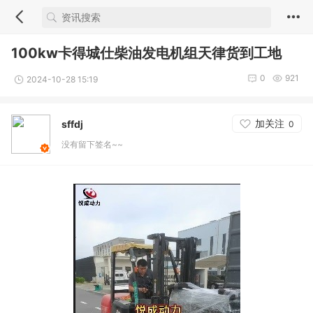
100kw卡得城仕柴油发电机组天律货到工地
0
921
2024-10-28 15:19
加关注
sffdj
0
没有留下签名~~