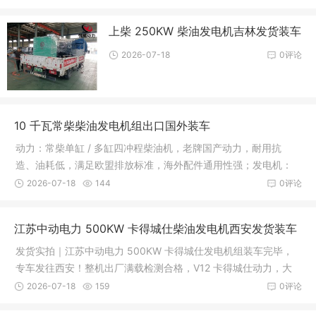
上柴 250KW 柴油发电机吉林发货装车
2026-07-18
0评论
10 千瓦常柴柴油发电机组出口国外装车
动力：常柴单缸 / 多缸四冲程柴油机，老牌国产动力，耐用抗
造、油耗低，满足欧盟排放标准，海外配件通用性强；发电机：
全铜无刷同步电机，AVR 稳压，单相 220V / 三相 380V 可定制 5
2026-07-18
144
0评论
0/60Hz，适配多国用电标准；控制
江苏中动电力 500KW 卡得城仕柴油发电机西安发货装车
发货实拍｜江苏中动电力 500KW 卡得城仕发电机组装车完毕，
专车发往西安！整机出厂满载检测合格，V12 卡得城仕动力，大
功率稳定输出，厂区应急供电保障到位，一路顺风，准时交付！
2026-07-18
159
0评论
今日，江苏中动电力生产基地一台50